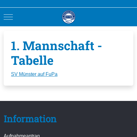
Mobile Menu Toggle
1. Mannschaft -
Tabelle
SV Münster auf FuPa
Information
Aufnahmeantrag