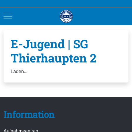
Mobile Menu Toggle
E-Jugend | SG
Thierhaupten 2
Laden...
Information
Aufnahmeantrag