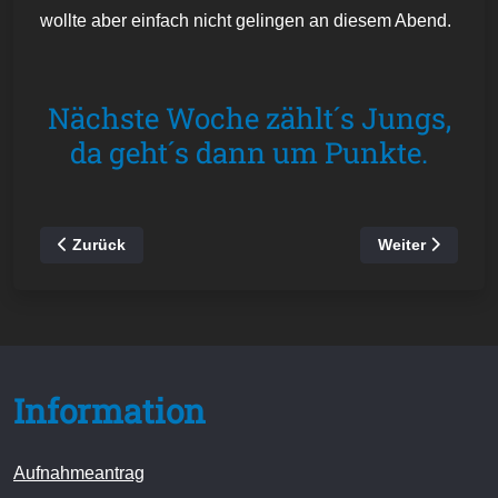
wollte aber einfach nicht gelingen an diesem Abend.
Nächste Woche zählt´s Jungs,
da geht´s dann um Punkte.
Vorheriger Beitrag: Kreisliga C -Jugend | 1. Punktspiel 20
Nächster Beitra
Zurück
Weiter
Information
Aufnahmeantrag